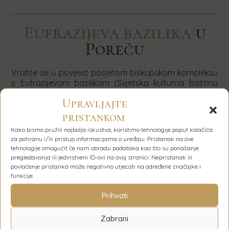
Eufrazijeva bazilika
u
Poreču
Vratite se u povijest posjetom biskupskom kompleksu
s Eufrazijevom bazilikom (Svjetska kulturna baština
UNESCO-a) u povijesnom centru Poreča! Bazilika je
Upravljajte
izgrađena u 6. stoljeću te predstavlja izniman primjer
sakralne arhitekture kao jedan od najbolje sačuvanih
pristankom
spomenika te vrste. Nakon obilaska veličanstvenih
Kako bismo pružili najbolja iskustva, koristimo tehnologije poput kolačića
mozaika unutar bazilike, prošećite povijesnom
za pohranu i/ili pristup informacijama o uređaju. Pristanak na ove
jezgrom Poreča te tako udahnite život pričama iz
tehnologije omogućit će nam obradu podataka kao što su ponašanje
povijesnih priručnika.
pregledavanja ili jedinstveni ID-ovi na ovoj stranici. Nepristanak ili
povlačenje pristanka može negativno utjecati na određene značajke i
funkcije.
Prihvati
Zavirite u naše vile
Zabrani