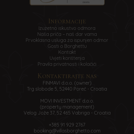
Informacije
Izuzetno iskustvo odmora
Naša priča – naš dar vama
Prvoklasna usluga za ispunjen odmor
Gosti o Borghettu
Kontakt
Uvjeti korištenja
Pravila privatnosti i kolačići
Kontaktirajte nas
FINMAVI d.o.o. (owner)
Trg slobode 5, 52440 Poreč - Croatia
MOVI INVESTMENT d.o.o.
(property management)
Velog Jože 37, 52 465 Vabriga - Croatia
+385 91 929 2767
booking@villasborghetto.com