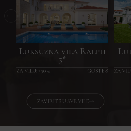
Luksuzna vila Ralph
Lu
5*
ZA VILU: 550 €
GOSTI: 8
ZA VIL
ZAVIRITE U SVE VILE