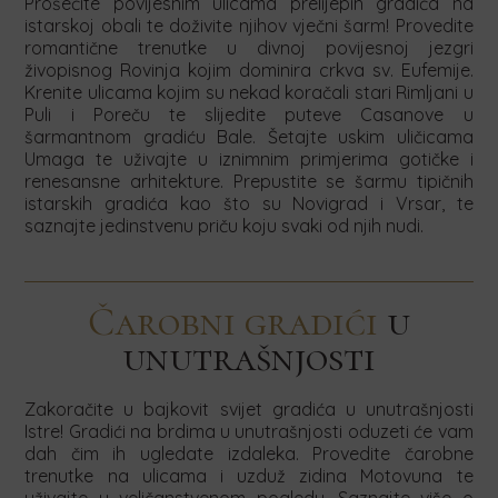
Prošećite povijesnim ulicama prelijepih gradića na
istarskoj obali te doživite njihov vječni šarm! Provedite
romantične trenutke u divnoj povijesnoj jezgri
živopisnog Rovinja kojim dominira crkva sv. Eufemije.
Krenite ulicama kojim su nekad koračali stari Rimljani u
Puli i Poreču te slijedite puteve Casanove u
šarmantnom gradiću Bale. Šetajte uskim uličicama
Umaga te uživajte u iznimnim primjerima gotičke i
renesansne arhitekture. Prepustite se šarmu tipičnih
istarskih gradića kao što su Novigrad i Vrsar, te
saznajte jedinstvenu priču koju svaki od njih nudi.
Čarobni gradići
u
unutrašnjosti
Zakoračite u bajkovit svijet gradića u unutrašnjosti
Istre! Gradići na brdima u unutrašnjosti oduzeti će vam
dah čim ih ugledate izdaleka. Provedite čarobne
trenutke na ulicama i uzduž zidina Motovuna te