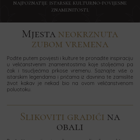
je
naš
je
najpoznatije istarske kulturno-povijesne
je
Concierge
Mala
Team
to
newsletter
to
znamenitosti.
to
usluge
vjenčanja
building
čuti.
čuti.
putem
putem
čuti.
putem
putem
Obratite
obrasca
obrasca
obrasca
obrasca
nam
Mjesta
neokrznuta
niže.
niže.
niže.
TRAŽI
se
niže.
Obratite
Obratite
zubom vremena
već
nam
nam
danas
se
se
i
već
već
Pođite putem povijesti i kulture te pronađite inspiraciju
rezervirajte
danas
danas
u veličanstvenim znamenitostima koje stoljećima pa
svoj
i
i
čak i tisućljećima prkose vremenu. Saznajte više o
boravak
pošaljite
pošaljite
istarskim legendama i pričama iz davnina te zamislite
putem
upit
upit
život kakav je nekad bio na ovom veličanstvenom
obrasca
za
za
poluotoku.
niže.
boravak
boravak
u
u
našim
našim
vilama
vilama
Slikoviti gradići
na
putem
putem
obali
obrasca
obrasca
niže.
niže.