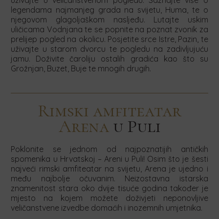
uživajte u veličanstvenom pogledu. Saznajte više o
legendama najmanjeg grada na svijetu, Huma, te o
njegovom glagoljaškom nasljeđu. Lutajte uskim
uličicama Vodnjana te se popnite na poznat zvonik za
prelijep pogled na okolicu. Posjetite srce Istre, Pazin, te
uživajte u starom dvorcu te pogledu na zadivljujuću
jamu. Doživite čaroliju ostalih gradića kao što su
Grožnjan, Buzet, Buje te mnogih drugih.
Rimski amfiteatar
Arena
u Puli
Poklonite se jednom od najpoznatijih antičkih
spomenika u Hrvatskoj – Areni u Puli! Osim što je šesti
najveći rimski amfiteatar na svijetu, Arena je ujedno i
među najbolje očuvanim. Neizostavna istarska
znamenitost stara oko dvije tisuće godina također je
mjesto na kojem možete doživjeti neponovljive
veličanstvene izvedbe domaćih i inozemnih umjetnika.