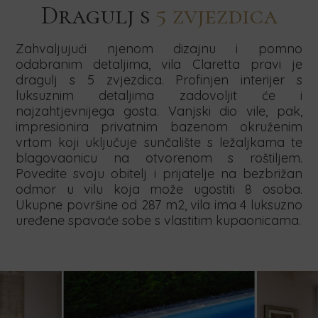
Početni
Datum
Broj
nam
na
nam
Drago
Dragulj s
5 zvjezdica
vezanu
vezanu
vezanu
datum
završetka
osoba
nam
uz
uz
uz
je
naš
je
je
Concierge
Mala
Team
to
newsletter
to
Zahvaljujući njenom dizajnu i pomno
to
usluge
vjenčanja
building
odabranim detaljima, vila Claretta pravi je
čuti.
čuti.
putem
putem
čuti.
putem
putem
Obratite
dragulj s 5 zvjezdica. Profinjen interijer s
obrasca
obrasca
obrasca
obrasca
nam
luksuznim detaljima zadovoljit će i
niže.
niže.
niže.
TRAŽI
se
niže.
Obratite
Obratite
najzahtjevnijega gosta. Vanjski dio vile, pak,
već
nam
nam
impresionira privatnim bazenom okruženim
danas
se
se
vrtom koji uključuje sunčalište s ležaljkama te
i
već
već
blagovaonicu na otvorenom s roštiljem.
rezervirajte
danas
danas
Povedite svoju obitelj i prijatelje na bezbrižan
svoj
i
i
odmor u vilu koja može ugostiti 8 osoba.
boravak
pošaljite
pošaljite
Ukupne površine od 287 m2, vila ima 4 luksuzno
putem
upit
upit
uređene spavaće sobe s vlastitim kupaonicama.
obrasca
za
za
niže.
boravak
boravak
u
u
našim
našim
vilama
vilama
putem
putem
obrasca
obrasca