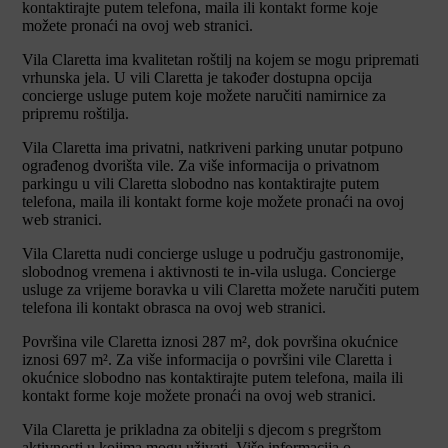
kontaktirajte putem telefona, maila ili kontakt forme koje
možete pronaći na ovoj web stranici.
Vila Claretta ima kvalitetan roštilj na kojem se mogu pripremati
vrhunska jela. U vili Claretta je također dostupna opcija
concierge usluge putem koje možete naručiti namirnice za
pripremu roštilja.
Vila Claretta ima privatni, natkriveni parking unutar potpuno
ograđenog dvorišta vile. Za više informacija o privatnom
parkingu u vili Claretta slobodno nas kontaktirajte putem
telefona, maila ili kontakt forme koje možete pronaći na ovoj
web stranici.
Vila Claretta nudi concierge usluge u području gastronomije,
slobodnog vremena i aktivnosti te in-vila usluga. Concierge
usluge za vrijeme boravka u vili Claretta možete naručiti putem
telefona ili kontakt obrasca na ovoj web stranici.
Površina vile Claretta iznosi 287 m², dok površina okućnice
iznosi 697 m². Za više informacija o površini vile Claretta i
okućnice slobodno nas kontaktirajte putem telefona, maila ili
kontakt forme koje možete pronaći na ovoj web stranici.
Vila Claretta je prikladna za obitelji s djecom s pregrštom
aktivnosti u kojima mogu uživati. Više informacija o