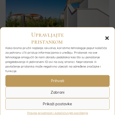
Upravljajte
pristankom
Kako bismo pružili najbolja iskustva, koristimo tehnologije poput kolačića
za pohranu i/ili pristup informacijama o uređaju. Pristanak na ove
tehnologije omogućit će nam obradu podataka kao što su ponašanje
pregledavanja ili jedinstveni ID-ovi na ovoj stranici. Nepristanak ili
povlačenje pristanka može negativno utjecati na određene značajke i
funkcije.
Prihvati
Zabrani
Prikaži postavke
Pravila privatnosti i kolačići
Uvjeti korištenja