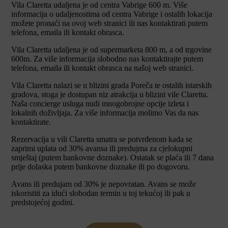
Vila Claretta udaljena je od centra Vabrige 600 m. Više
informacija o udaljenostima od centra Vabrige i ostalih lokacija
možete pronaći na ovoj web stranici ili nas kontaktirati putem
telefona, emaila ili kontakt obrasca.
Vila Claretta udaljena je od supermarketa 800 m, a od trgovine
600m. Za više informacija slobodno nas kontaktirajte putem
telefona, emaila ili kontakt obrasca na našoj web stranici.
Vila Claretta nalazi se u blizini grada Poreča te ostalih istarskih
gradova, stoga je dostupan niz atrakcija u blizini vile Claretta.
Naša concierge usluga nudi mnogobrojne opcije izleta i
lokalnih doživljaja. Za više informacija molimo Vas da nas
kontaktirate.
Rezervacija u vili Claretta smatra se potvrđenom kada se
zaprimi uplata od 30% avansa ili predujma za cjelokupni
smještaj (putem bankovne doznake). Ostatak se plaća ili 7 dana
prije dolaska putem bankovne doznake ili po dogovoru.
Avans ili predujam od 30% je nepovratan. Avans se može
iskoristiti za idući slobodan termin u toj tekućoj ili pak u
predstojećoj godini.