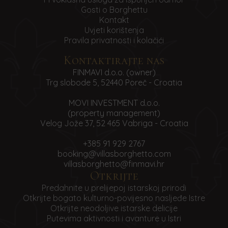
ukupnoj uplati s podacima o prijavi/odjavi, šalje
Gosti o Borghettu
se gostima e-mailom i služi kao voucher za
Kontakt
Uvjeti korištenja
smještaj.
Pravila privatnosti i kolačići
Kontaktirajte nas
FINMAVI d.o.o. (owner)
SMJEŠTAJ
Trg slobode 5, 52440 Poreč - Croatia
MOVI INVESTMENT d.o.o.
Prijava u Vile Borghetto moguća je od 16.00 do
(property management)
20.00 sati na dan dolaska. Dolazak nakon 20.00
Velog Jože 37, 52 465 Vabriga - Croatia
sati potrebno je unaprijed najaviti. Gost je
dužan napustiti smještaj do 10.00 sati na dan
+385 91 929 2767
završetka usluge.
booking@villasborghetto.com
villasborghetto@finmavi.hr
Otkrijte
Kućni ljubimci su dopušteni samo na zahtjev i
prethodnu najavu, uz obaveznu nadoplatu.
Predahnite u prelijepoj istarskoj prirodi
Otkrijte bogato kulturno-povijesno nasljeđe Istre
Uslugu smještaja može koristiti samo onaj broj
Otkrijte neodoljive istarske delicije
prijavljenih gostiju, uključujući i djecu, naveden u
Putevima aktivnosti i avanture u Istri