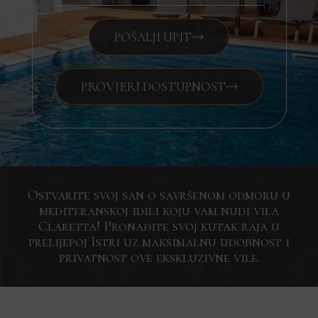
POŠALJI UPIT
PROVJERI DOSTUPNOST
Ostvarite svoj san o savršenom odmoru u
mediteranskoj idili koju vam nudi vila
Claretta! Pronađite svoj kutak raja u
prelijepoj Istri uz maksimalnu udobnost i
privatnost ove ekskluzivne vile.
Zainteresirani?
Prijavite
Zainteresirani?
Zainteresirani?
Traži
Pošaljite
Pošaljite
Pošaljite
nam
nam
nam
Drago
se
Drago
poruku
poruku
poruku