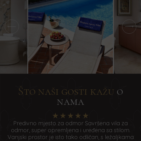
niže.
niže.
Što naši gosti kažu
o
nama
Predivno mjesto za odmor Savršena vila za
odmor, super opremljena i uređena sa stilom.
Vanjski prostor je isto tako odličan, s ležaljkama