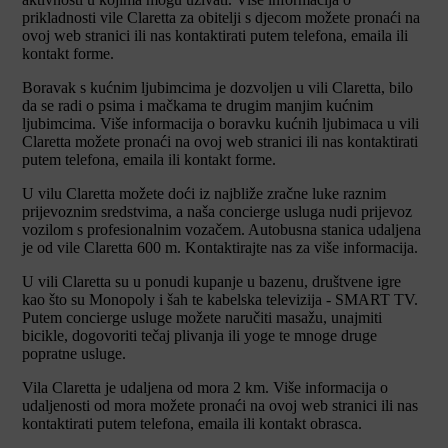
prikladnosti vile Claretta za obitelji s djecom možete pronaći na
ovoj web stranici ili nas kontaktirati putem telefona, emaila ili
kontakt forme.
Boravak s kućnim ljubimcima je dozvoljen u vili Claretta, bilo
da se radi o psima i mačkama te drugim manjim kućnim
ljubimcima. Više informacija o boravku kućnih ljubimaca u vili
Claretta možete pronaći na ovoj web stranici ili nas kontaktirati
putem telefona, emaila ili kontakt forme.
U vilu Claretta možete doći iz najbliže zračne luke raznim
prijevoznim sredstvima, a naša concierge usluga nudi prijevoz
vozilom s profesionalnim vozačem. Autobusna stanica udaljena
je od vile Claretta 600 m. Kontaktirajte nas za više informacija.
U vili Claretta su u ponudi kupanje u bazenu, društvene igre
kao što su Monopoly i šah te kabelska televizija - SMART TV.
Putem concierge usluge možete naručiti masažu, unajmiti
bicikle, dogovoriti tečaj plivanja ili yoge te mnoge druge
popratne usluge.
Vila Claretta je udaljena od mora 2 km. Više informacija o
udaljenosti od mora možete pronaći na ovoj web stranici ili nas
kontaktirati putem telefona, emaila ili kontakt obrasca.