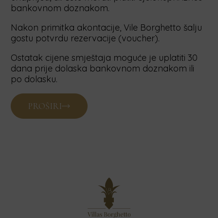
bankovnom doznakom.
Nakon primitka akontacije, Vile Borghetto šalju
gostu potvrdu rezervacije (voucher).
Ostatak cijene smještaja moguće je uplatiti 30
dana prije dolaska bankovnom doznakom ili
po dolasku.
PROŠIRI
CIJENA USLUGE I VALUTA
Cijena smještaja navedena je na web stranici i u
ponudi.
Posebne usluge koje pruža smještajna jedinica
nisu uključene u cijenu te će se iste gostima
dodatno naplatiti, kao posebna usluga.
Prema važećem Zakonu o boravišnoj pristojbi