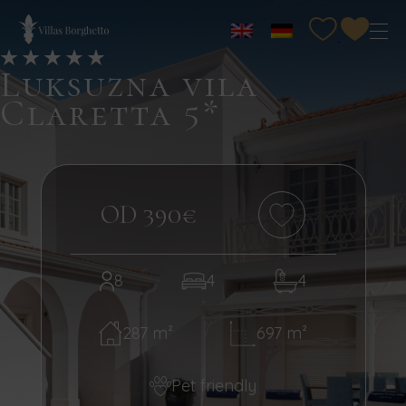
Luksuzna vila
Claretta 5*
OD 390€
8
4
4
287 m²
697 m²
Pet friendly