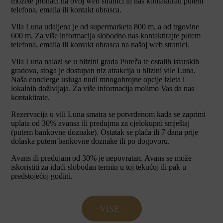
možete pronaći na ovoj web stranici ili nas kontaktirati putem
telefona, emaila ili kontakt obrasca.
Vila Luna udaljena je od supermarketa 800 m, a od trgovine
600 m. Za više informacija slobodno nas kontaktirajte putem
telefona, emaila ili kontakt obrasca na našoj web stranici.
Vila Luna nalazi se u blizini grada Poreča te ostalih istarskih
gradova, stoga je dostupan niz atrakcija u blizini vile Luna.
Naša concierge usluga nudi mnogobrojne opcije izleta i
lokalnih doživljaja. Za više informacija molimo Vas da nas
kontaktirate.
Rezervacija u vili Luna smatra se potvrđenom kada se zaprimi
uplata od 30% avansa ili predujma za cjelokupni smještaj
(putem bankovne doznake). Ostatak se plaća ili 7 dana prije
dolaska putem bankovne doznake ili po dogovoru.
Avans ili predujam od 30% je nepovratan. Avans se može
iskoristiti za idući slobodan termin u toj tekućoj ili pak u
predstojećoj godini.
VIŠE...