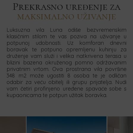
Početni
Datum
Broj
nam
na
nam
Drago
Prekrasno uređenje za
vezanu
vezanu
vezanu
datum
završetka
osoba
nam
uz
uz
uz
je
naš
je
maksimalno uživanje
je
Concierge
Mala
Team
to
newsletter
to
to
usluge
vjenčanja
building
čuti.
čuti.
putem
putem
čuti.
putem
putem
Luksuzna vila Luna odiše bezvremenskim
Obratite
obrasca
obrasca
obrasca
klasičnim stilom te vas poziva na uživanje u
obrasca
nam
niže.
niže.
niže.
TRAŽI
potpunoj udobnosti. Uz komforan dnevni
se
niže.
Obratite
Obratite
boravak te potpuno opremljenu kuhinju za
već
nam
nam
druženje vam služi i velika natkrivena terasa u
danas
se
se
i
blizini bazena okruženog pomno održavanim
već
već
rezervirajte
privatnim vrtom. Ova prostrana vila površine
danas
danas
svoj
i
i
348 m2 može ugostiti 8 osoba te je odličan
boravak
pošaljite
pošaljite
odabir za veću obitelj ili grupu prijatelja. Nudi
putem
upit
upit
vam četiri profinjeno uređene spavaće sobe s
obrasca
za
za
kupaonicama te potpun užitak boravka.
niže.
boravak
boravak
u
u
našim
našim
vilama
vilama
putem
putem
obrasca
obrasca