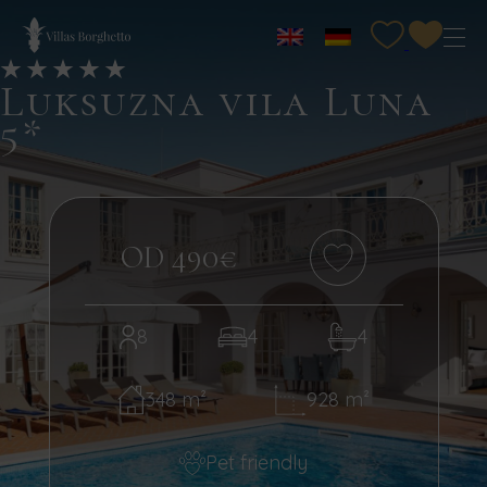
Luksuzna vila Luna
5*
OD 490€
8
4
4
348 m²
928 m²
Pet friendly