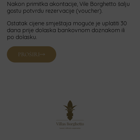
Nakon primitka akontacije, Vile Borghetto šalju
gostu potvrdu rezervacije (voucher).
Ostatak cijene smještaja moguće je uplatiti 30
dana prije dolaska bankovnom doznakom ili
po dolasku.
PROŠIRI
CIJENA USLUGE I VALUTA
Cijena smještaja navedena je na web stranici i u
ponudi.
Posebne usluge koje pruža smještajna jedinica
nisu uključene u cijenu te će se iste gostima
dodatno naplatiti, kao posebna usluga.
Prema važećem Zakonu o boravišnoj pristojbi
Republike Hrvatske, gost je dužan platiti
boravišnu pristojbu. Konačni iznos boravišne