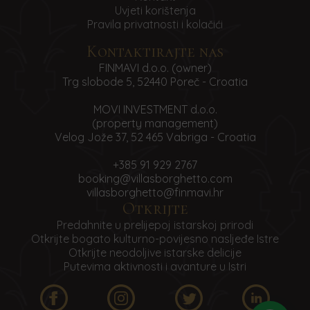
Uvjeti korištenja
smještaj.
Pravila privatnosti i kolačići
Kontaktirajte nas
FINMAVI d.o.o. (owner)
SMJEŠTAJ
Trg slobode 5, 52440 Poreč - Croatia
MOVI INVESTMENT d.o.o.
Prijava u Vile Borghetto moguća je od 16.00 do
(property management)
20.00 sati na dan dolaska. Dolazak nakon 20.00
Velog Jože 37, 52 465 Vabriga - Croatia
sati potrebno je unaprijed najaviti. Gost je
dužan napustiti smještaj do 10.00 sati na dan
+385 91 929 2767
završetka usluge.
booking@villasborghetto.com
villasborghetto@finmavi.hr
Otkrijte
Kućni ljubimci su dopušteni samo na zahtjev i
prethodnu najavu, uz obaveznu nadoplatu.
Predahnite u prelijepoj istarskoj prirodi
Otkrijte bogato kulturno-povijesno nasljeđe Istre
Uslugu smještaja može koristiti samo onaj broj
Otkrijte neodoljive istarske delicije
prijavljenih gostiju, uključujući i djecu, naveden u
Putevima aktivnosti i avanture u Istri
potvrdi rezervacije. Dodatne osobe, uključujući i
nenajavljenu djecu koja prelaze broj kreveta,