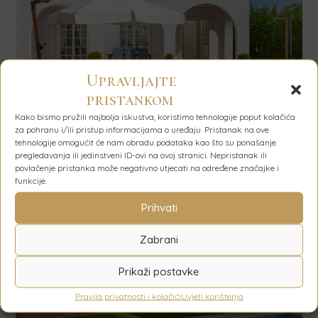
Upravljajte
pristankom
Kako bismo pružili najbolja iskustva, koristimo tehnologije poput kolačića
za pohranu i/ili pristup informacijama o uređaju. Pristanak na ove
tehnologije omogućit će nam obradu podataka kao što su ponašanje
pregledavanja ili jedinstveni ID-ovi na ovoj stranici. Nepristanak ili
povlačenje pristanka može negativno utjecati na određene značajke i
funkcije.
Prihvati
Zabrani
Prikaži postavke
Pravila privatnosti i kolačići
Uvjeti korištenja