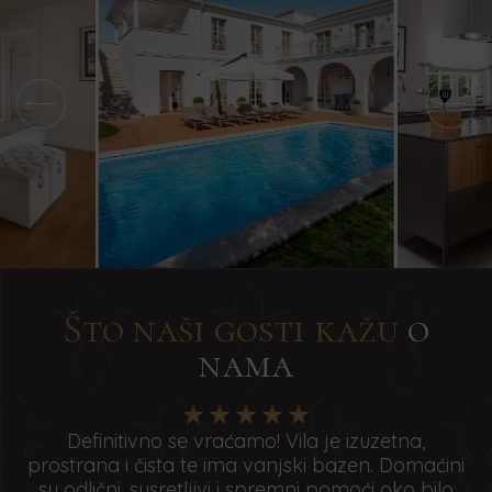
niže.
niže.
Što naši gosti kažu
o
nama
Definitivno se vraćamo! Vila je izuzetna,
prostrana i čista te ima vanjski bazen. Domaćini
su odlični, susretljivi i spremni pomoći oko bilo