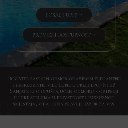
POŠALJI UPIT
PROVJERI DOSTUPNOST
Doživite savršen odmor odabirom elegantne
i ekskluzivne vile Lune u prelijepoj Istri!
Sanjate li o opuštajućem odmoru s obitelji
ili prijateljima u privatnosti luksuznog
smještaja, vila Luna pravi je izbor za vas.
Zainteresirani?
Prijavite
Zainteresirani?
Zainteresirani?
Traži
Pošaljite
Pošaljite
Pošaljite
nam
nam
nam
Drago
se
Drago
poruku
poruku
poruku