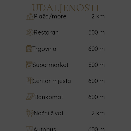
UDALJENOSTI
Plaža/more
2 km
Restoran
500 m
Trgovina
600 m
Supermarket
800 m
Centar mjesta
600 m
Bankomat
600 m
Noćni život
2 km
Autobus
600 m