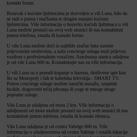
kontakt forme.
Boravak s kućnim ljubimcima je dozvoljen u vili Luna, bilo da
se radi o psima i mačkama te drugim manjim kućnim
ljubimcima. Više informacija o boravku kućnih ljubimaca u vili
Luna možete pronaći na ovoj web stranici ili nas kontaktirati
putem telefona, emaila ili kontakt forme.
U vilu Luna možete doći iz najbliže zračne luke raznim
prijevoznim sredstvima, a naša concierge usluga nudi prijevoz
vozilom s profesionalnim vozačem. Autobusna stanica udaljena
je od vile Luna 600 m. Kontaktirajte nas za više informacija.
U vili Luna su u ponudi kupanje u bazenu, društvene igre kao
što su Monopoly i šah te kabelska televizija - SMART TV.
Putem concierge usluge možete naručiti masažu, unajmiti
bicikle, dogovoriti tečaj plivanja ili yoge te mnoge druge
popratne usluge.
Vila Luna je udaljena od mora 2 km. Više informacija o
udaljenosti od mora možete pronaći na ovoj web stranici ili nas
kontaktirati putem telefona, emaila ili kontakt obrasca.
Vila Luna udaljena je od centra Vabrige 600 m. Više
informacija o udaljenostima od centra Vabrige i ostalih lokacija