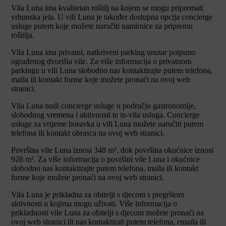
Vila Luna ima kvalitetan roštilj na kojem se mogu pripremati
vrhunska jela. U vili Luna je također dostupna opcija concierge
usluge putem koje možete naručiti namirnice za pripremu
roštilja.
Vila Luna ima privatni, natkriveni parking unutar potpuno
ograđenog dvorišta vile. Za više informacija o privatnom
parkingu u vili Luna slobodno nas kontaktirajte putem telefona,
maila ili kontakt forme koje možete pronaći na ovoj web
stranici.
Vila Luna nudi concierge usluge u području gastronomije,
slobodnog vremena i aktivnosti te in-vila usluga. Concierge
usluge za vrijeme boravka u vili Luna možete naručiti putem
telefona ili kontakt obrasca na ovoj web stranici.
Površina vile Luna iznosi 348 m², dok površina okućnice iznosi
928 m². Za više informacija o površini vile Luna i okućnice
slobodno nas kontaktirajte putem telefona, maila ili kontakt
forme koje možete pronaći na ovoj web stranici.
Vila Luna je prikladna za obitelji s djecom s pregrštom
aktivnosti u kojima mogu uživati. Više informacija o
prikladnosti vile Luna za obitelji s djecom možete pronaći na
ovoj web stranici ili nas kontaktirati putem telefona, emaila ili