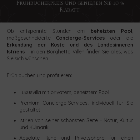
Sie
Sie
Sie
interessant?
Sie
interessant?
interessant?
Frühbucherpreis und genießen Sie 10 %
uns
uns
uns
Rabatt.
Startdatum
Enddatum
Personensahl
Das
sich
Das
Ihre
Ihre
Ihre
Anfrage
Anfrage
Anfrage
freut
für
freut
Das
bezüglich
bezüglich
bezüglich
freut
uns!
unseren
uns!
Ob entspannte Stunden am
beheizten Pool
,
Concierge-
Kleine
Teambuilding,
uns!
maßgeschneiderte
Concierge-Services
oder die
Newsletter
Services,
Hochzeiten,
indem
Kontaktieren
SUCHEN
indem
indem
Sie
Erkundung der Küste und des Landesinneren
Sie
an,
Kontaktieren
Kontaktieren
Sie
Sie
das
Istriens
– in den Borghetto Villen finden Sie alles, was
uns
Sie
Sie
indem
das
das
untenstehende
noch
Sie sich wünschen.
uns
uns
untenstehende
untenstehende
Formular
heute
Sie
noch
noch
Formular
Formular
ausfüllen.
und
heute
heute
das
Früh buchen und profitieren:
ausfüllen.
ausfüllen.
buchen
und
und
Sie
untenstehende
senden
senden
Ihren
Sie
Sie
Luxusvilla mit privatem, beheiztem Pool
Formular
Aufenthalt
uns
uns
ausfüllen.
über
Premium Concierge-Services, individuell für Sie
Ihre
Ihre
das
gestaltet
Anfrage
Anfrage
untenstehende
für
für
Istrien von seiner schönsten Seite – Natur, Kultur
Formular.
ein
ein
und Kulinarik
Buchungsangebot
Buchungsangebot
für
für
Absolute Ruhe und Privatsphäre für einen