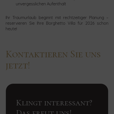
einen
einen
unvergesslichen Aufenthalt
Aufenthalt
Aufenthalt
in
in
unseren
unseren
Ihr Traumurlaub beginnt mit rechtzeitiger Planung –
Villen
Villen
reservieren Sie Ihre Borghetto Villa für 2026 schon
über
über
heute!
das
das
untenstehende
untenstehende
Formular.
Formular.
Kontaktieren Sie uns
jetzt!
Klingt interessant?
Das freut uns!