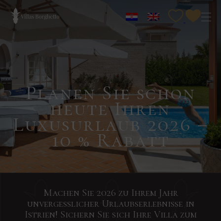
Planen Sie schon
heute Ihren
Luxusurlaub 2026 –
10 % Rabatt
Machen Sie 2026 zu Ihrem Jahr
unvergesslicher Urlaubserlebnisse in
Klingt
Melden
Klingt
Klingt
Suchen
Senden
Senden
Senden
Istrien! Sichern Sie sich Ihre Villa zum