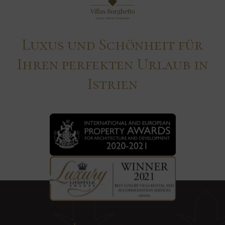
Luxus und Schönheit für
Ihren perfekten Urlaub in
Istrien