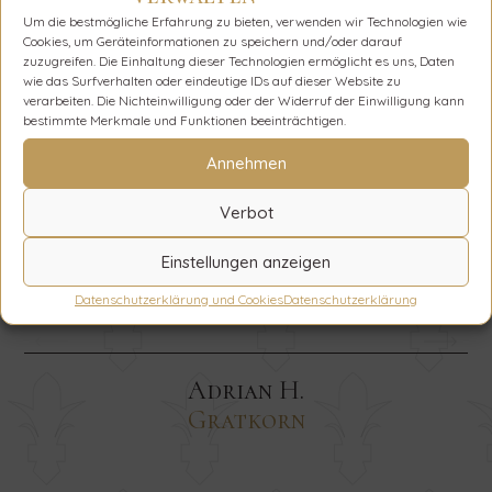
Um die bestmögliche Erfahrung zu bieten, verwenden wir Technologien wie
Cookies, um Geräteinformationen zu speichern und/oder darauf
zuzugreifen. Die Einhaltung dieser Technologien ermöglicht es uns, Daten
Was unsere Gäste über
wie das Surfverhalten oder eindeutige IDs auf dieser Website zu
verarbeiten. Die Nichteinwilligung oder der Widerruf der Einwilligung kann
uns sagen
bestimmte Merkmale und Funktionen beeinträchtigen.
Annehmen
Ein Traum! Die Villa ist echt ein Traum, genauso
P
Verbot
wie beschrieben. Die Küche ist hat eine top
Austattung! Die Aussicht ist wunderschön. Die
u
Einstellungen anzeigen
Möglichkeit zum Grillen ist klasse. Der Ort ist sehr
sehr ruhig.
Datenschutzerklärung und Cookies
Datenschutzerklärung
Adrian H.
Gratkorn