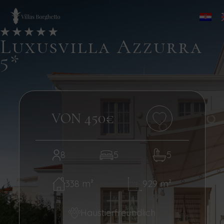
Luxusvilla Azzurra
5*
VON 450€
8
5
5
338 m²
929 m²
Haustierfreundlich