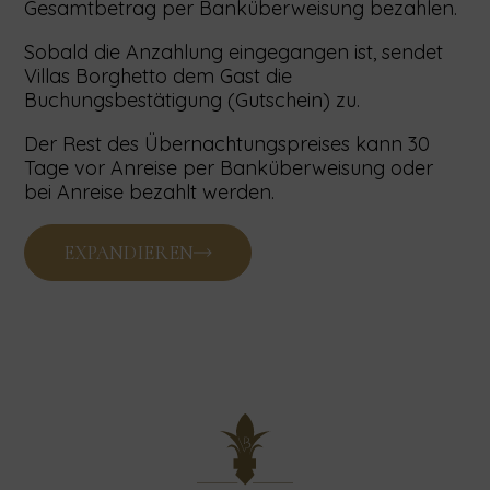
Gesamtbetrag per Banküberweisung bezahlen.
Sobald die Anzahlung eingegangen ist, sendet
Villas Borghetto dem Gast die
Buchungsbestätigung (Gutschein) zu.
Der Rest des Übernachtungspreises kann 30
Tage vor Anreise per Banküberweisung oder
bei Anreise bezahlt werden.
EXPANDIEREN
SERVICEPREIS UND WÄHRUNG
Der Übernachtungspreis ist auf der Website und
im Angebot angegeben.
Sonderleistungen der Unterkunftseinheit sind
nicht im Preis inbegriffen und werden dem Gast
daher als gesonderte Leistung extra in
Rechnung gestellt.