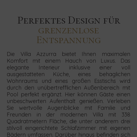
Perfektes Design für
grenzenlose
Entspannung
Die Villa Azzurra bietet Ihnen maximalen
Komfort mit einem Hauch von Luxus. Das
Klingt
Melden
Klingt
Klingt
Suchen
Senden
Senden
Senden
elegante Interieur inklusive einer voll
Sie
Sie
Sie
interessant?
Sie
interessant?
interessant?
ausgestatteten Küche, eines behaglichen
uns
uns
uns
Startdatum
Enddatum
Personensahl
Das
sich
Das
Ihre
Ihre
Ihre
Wohnraums und eines großen Esstischs wird
Anfrage
Anfrage
Anfrage
freut
für
freut
durch den unübertrefflichen Außenbereich mit
Das
bezüglich
bezüglich
bezüglich
freut
Pool perfekt ergänzt. Hier können Gäste einen
uns!
unseren
uns!
Concierge-
Kleine
Teambuilding,
uns!
unbeschwerten Aufenthalt genießen. Verleben
Newsletter
Services,
Hochzeiten,
indem
Kontaktieren
Sie wertvolle Augenblicke mit Familie und
SUCHEN
indem
indem
Sie
Sie
an,
Kontaktieren
Kontaktieren
Freunden in der modernen Villa mit 338
Sie
Sie
das
uns
Sie
Sie
Quadratmetern Fläche, die unter anderem drei
indem
das
das
untenstehende
noch
uns
uns
stilvoll eingerichtete Schlafzimmer mit eigenen
untenstehende
untenstehende
Formular
heute
Sie
noch
noch
Bädern umfassen. Darüber hinaus befinden sich
Formular
Formular
ausfüllen.
und