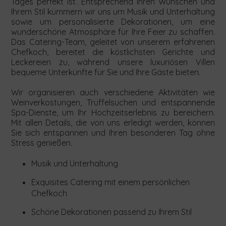
unseren
unseren
Tages perfekt ist. Entsprechend Ihren Wünschen und
Villen
Villen
Ihrem Stil kümmern wir uns um Musik und Unterhaltung
über
über
sowie um personalisierte Dekorationen, um eine
das
das
wunderschöne Atmosphäre für Ihre Feier zu schaffen.
untenstehende
untenstehende
Das Catering-Team, geleitet von unserem erfahrenen
Formular.
Formular.
Chefkoch, bereitet die köstlichsten Gerichte und
Leckereien zu, während unsere luxuriösen Villen
bequeme Unterkünfte für Sie und Ihre Gäste bieten.
Wir organisieren auch verschiedene Aktivitäten wie
Weinverkostungen, Trüffelsuchen und entspannende
Spa-Dienste, um Ihr Hochzeitserlebnis zu bereichern.
Mit allen Details, die von uns erledigt werden, können
Sie sich entspannen und Ihren besonderen Tag ohne
Stress genießen.
Musik und Unterhaltung
Exquisites Catering mit einem persönlichen
Chefkoch
Schöne Dekorationen passend zu Ihrem Stil