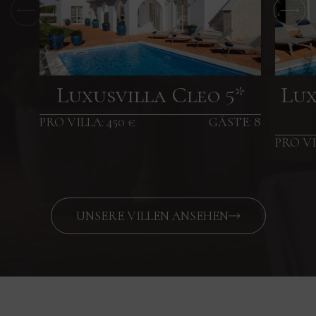
Luxusvilla Cleo 5*
Lux
PRO VILLA: 450 €
GÄSTE: 8
PRO VI
UNSERE VILLEN ANSEHEN