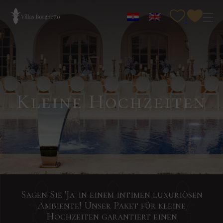
Kleine Hochzeiten
Klingt
Melden
Klingt
Klingt
Suchen
Senden
Senden
Senden
Sie
Sie
Sie
Sagen Sie 'Ja' in einem intimen luxuriösen
interessant?
Sie
interessant?
interessant?
uns
uns
uns
Ambiente! Unser Paket für kleine
Startdatum
Enddatum
Personensahl
Das
sich
Das
Ihre
Ihre
Ihre
Hochzeiten garantiert einen
Anfrage
Anfrage
Anfrage