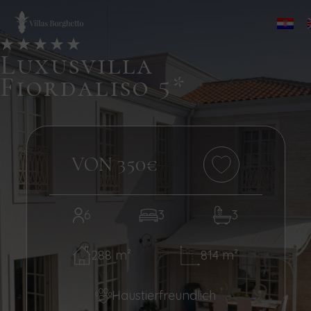
Luxusvilla
Fiordaliso 5*
VON 350€
6
3
3
288 m²
814 m²
Haustierfreundlich