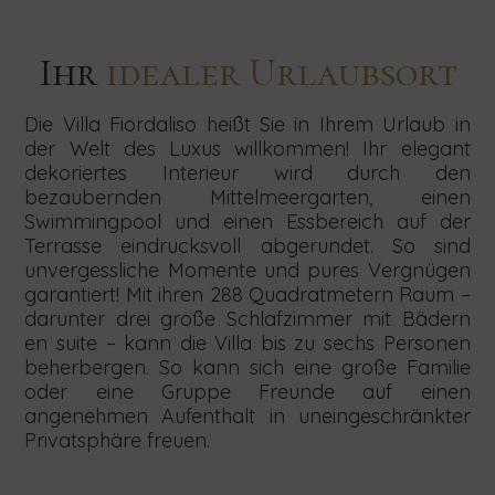
Ihr
idealer Urlaubsort
Die Villa Fiordaliso heißt Sie in Ihrem Urlaub in
der Welt des Luxus willkommen! Ihr elegant
dekoriertes Interieur wird durch den
bezaubernden Mittelmeergarten, einen
Klingt
Melden
Klingt
Klingt
Suchen
Swimmingpool und einen Essbereich auf der
Senden
Senden
Senden
Terrasse eindrucksvoll abgerundet. So sind
Sie
Sie
Sie
interessant?
Sie
interessant?
interessant?
uns
uns
uns
unvergessliche Momente und pures Vergnügen
Startdatum
Enddatum
Personensahl
Das
sich
Das
Ihre
Ihre
Ihre
garantiert! Mit ihren 288 Quadratmetern Raum –
Anfrage
Anfrage
Anfrage
freut
für
freut
Das
darunter drei große Schlafzimmer mit Bädern
bezüglich
bezüglich
bezüglich
freut
en suite – kann die Villa bis zu sechs Personen
uns!
unseren
uns!
Concierge-
Kleine
Teambuilding,
uns!
beherbergen. So kann sich eine große Familie
Newsletter
Services,
Hochzeiten,
indem
Kontaktieren
oder eine Gruppe Freunde auf einen
SUCHEN
indem
indem
Sie
Sie
an,
Kontaktieren
Kontaktieren
angenehmen Aufenthalt in uneingeschränkter
Sie
Sie
das
uns
Sie
Sie
Privatsphäre freuen.
indem
das
das
untenstehende
noch
uns
uns
untenstehende
untenstehende
Formular
heute
Sie
noch
noch
Formular
Formular
ausfüllen.
und