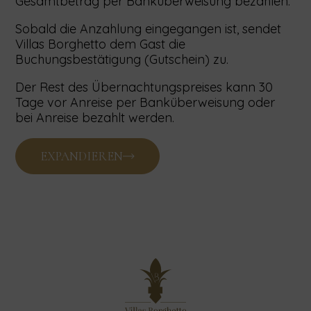
Gesamtbetrag per Banküberweisung bezahlen.
Sobald die Anzahlung eingegangen ist, sendet
Villas Borghetto dem Gast die
Buchungsbestätigung (Gutschein) zu.
Der Rest des Übernachtungspreises kann 30
Tage vor Anreise per Banküberweisung oder
bei Anreise bezahlt werden.
EXPANDIEREN
SERVICEPREIS UND WÄHRUNG
Der Übernachtungspreis ist auf der Website und
im Angebot angegeben.
Sonderleistungen der Unterkunftseinheit sind
nicht im Preis inbegriffen und werden dem Gast
daher als gesonderte Leistung extra in
Rechnung gestellt.