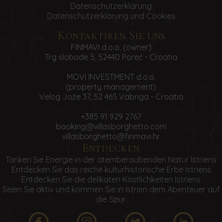
Datenschutzerklärung
Datenschutzerklärung und Cookies
Reiseunterlagen, Buchungsbestätigung der
Gesamtzahlung mit Details zum Check-
Kontaktiren Sie uns
in/Check-out, werden den Gästen per E-Mail
FINMAVI d.o.o. (owner)
zugesandt und dienen als
Trg slobode 5, 52440 Poreč - Croatia
Übernachtungsgutschein.
MOVI INVESTMENT d.o.o.
(property management)
Velog Jože 37, 52 465 Vabriga - Croatia
UNTERKUNFT
+385 91 929 2767
booking@villasborghetto.com
villasborghetto@finmavi.hr
Der Check-in in den Villas Borghetto ist am
Entdecken
Anreisetag von 16.00 bis 20.00 Uhr möglich. Eine
Tanken Sie Energie in der atemberaubenden Natur Istriens
Anreise nach 20.00 Uhr ist unbedingt vorher
Entdecken Sie das reiche kulturhistorische Erbe Istriens
anzumelden. Am Tag der Leistungserbringung
Entdecken Sie die delikaten Köstlichkeiten Istriens
muss der Gast die Unterkunft bis spätestens
Seien Sie aktiv und kommen Sie in Istrien dem Abenteuer auf
10.00 Uhr verlassen.
die Spur
Haustiere sind nur auf Anfrage und nach