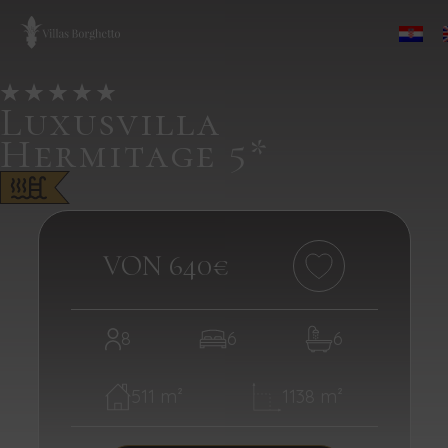
Luxusvilla
Hermitage 5*
VON 640€
8
6
6
511 m²
1138 m²