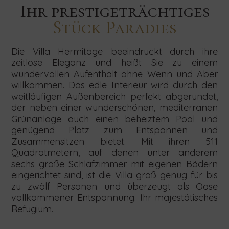
Ihr prestigeträchtiges
Stück Paradies
Die Villa Hermitage beeindruckt durch ihre
zeitlose Eleganz und heißt Sie zu einem
wundervollen Aufenthalt ohne Wenn und Aber
willkommen. Das edle Interieur wird durch den
Klingt
Melden
Klingt
Klingt
Suchen
Senden
Senden
Senden
weitläufigen Außenbereich perfekt abgerundet,
Sie
Sie
Sie
interessant?
Sie
interessant?
interessant?
der neben einer wunderschönen, mediterranen
uns
uns
uns
Startdatum
Enddatum
Personensahl
Grünanlage auch einen beheiztem Pool und
Das
sich
Das
Ihre
Ihre
Ihre
genügend Platz zum Entspannen und
Anfrage
Anfrage
Anfrage
freut
für
freut
Das
Zusammensitzen bietet. Mit ihren 511
bezüglich
bezüglich
bezüglich
freut
uns!
unseren
uns!
Quadratmetern, auf denen unter anderem
Concierge-
Kleine
Teambuilding,
uns!
Newsletter
Services,
Hochzeiten,
indem
sechs große Schlafzimmer mit eigenen Bädern
Kontaktieren
SUCHEN
indem
indem
Sie
eingerichtet sind, ist die Villa groß genug für bis
Sie
an,
Kontaktieren
Kontaktieren
Sie
Sie
das
uns
zu zwölf Personen und überzeugt als Oase
Sie
Sie
indem
das
das
untenstehende
noch
vollkommener Entspannung. Ihr majestätisches
uns
uns
untenstehende
untenstehende
Formular
heute
Sie
Refugium.
noch
noch
Formular
Formular
ausfüllen.
und
heute
heute
das
ausfüllen.
ausfüllen.
buchen